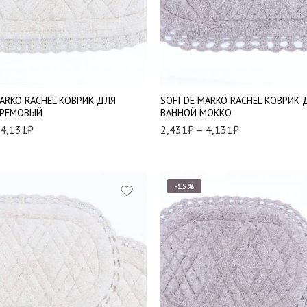
 см
50*70 см
 см
60*100 см
MARKO RACHEL КОВРИК ДЛЯ
SOFI DE MARKO RACHEL КОВРИК 
КРЕМОВЫЙ
ВАННОЙ МОККО
4,131
₽
2,431
₽
–
4,131
₽
-15%