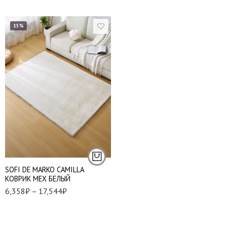
15%
Набор (50*70 см и
60*100 см)
80*120 см
120*180 см
140*200 см
SOFI DE MARKO CAMILLA
КОВРИК МЕХ БЕЛЫЙ
6,358
₽
–
17,544
₽