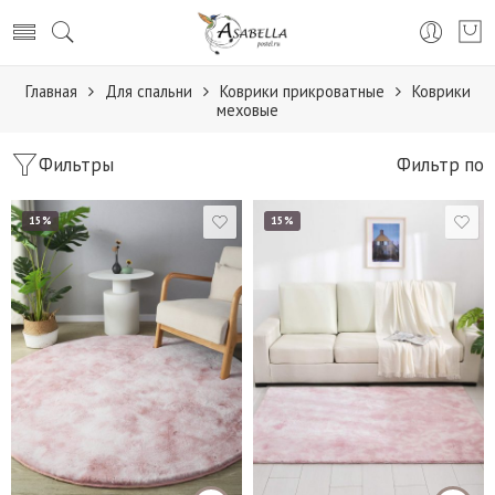
Главная
Для спальни
Коврики прикроватные
Коврики
меховые
Фильтры
Фильтр по
15%
15%
Набор (50*70 см и
60*100 см)
80*120 см
120*180 см
150*150 см
140*200 см