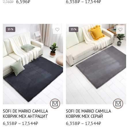
6,596
₽
6,358
₽
–
17,544
₽
7,760
₽
15%
15%
Набор (50*70 см и
Набор (50*70 см и
60*100 см)
60*100 см)
80*120 см
80*120 см
120*180 см
120*180 см
140*200 см
140*200 см
SOFI DE MARKO CAMILLA
SOFI DE MARKO CAMILLA
КОВРИК МЕХ АНТРАЦИТ
КОВРИК МЕХ СЕРЫЙ
6,358
₽
–
17,544
₽
6,358
₽
–
17,544
₽