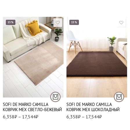
15%
15%
Набор (50*70 см и
60*100 см)
80*120 см
80*120 см
120*180 см
120*180 см
140*200 см
140*200 см
SOFI DE MARKO CAMILLA
SOFI DE MARKO CAMILLA
КОВРИК МЕХ СВЕТЛО-БЕЖЕВЫЙ
КОВРИК МЕХ ШОКОЛАДНЫЙ
6,358
₽
–
17,544
₽
6,358
₽
–
17,544
₽