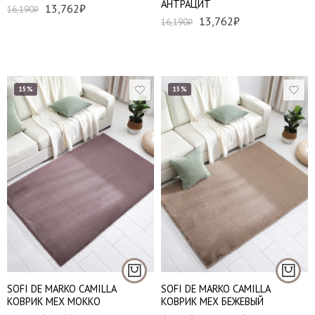
АНТРАЦИТ
13,762
₽
16,190
₽
13,762
₽
16,190
₽
15%
15%
Набор (50*70 см и
60*100 см)
80*120 см
Набор (50*70 см и
120*180 см
60*100 см)
140*200 см
SOFI DE MARKO CAMILLA
SOFI DE MARKO CAMILLA
КОВРИК МЕХ МОККО
КОВРИК МЕХ БЕЖЕВЫЙ