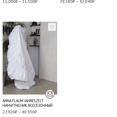
11,000
₽
–
11,500
₽
29,580
₽
–
42,040
₽
140*200 см.
160*200 см.
180*200 см.
200*200 см.
ANNA FLAUM JAHRESZEIT
НАМАТРАСНИК ВСЕСЕЗОННЫЙ
27,920
₽
–
40,930
₽