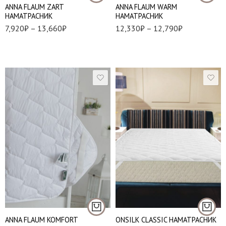
ANNA FLAUM ZART
ANNA FLAUM WARM
НАМАТРАСНИК
НАМАТРАСНИК
7,920
₽
–
13,660
₽
12,330
₽
–
12,790
₽
90*200 см
120*200 см.
140*200 см
140*200 см.
160*200 см
160*200 см.
180*200 см
180*200 см.
200*200 см
ANNA FLAUM KOMFORT
ONSILK CLASSIC НАМАТРАСНИК