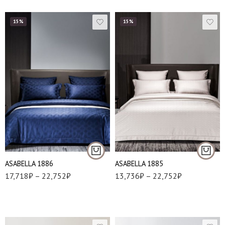
15%
15%
1,5
Евро
Евро
Семейный
Семейный
АSABELLA 1886
АSABELLA 1885
17,718
₽
–
22,752
₽
13,736
₽
–
22,752
₽