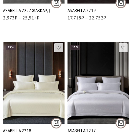
- 2 шт
АSABELLA 2227 ЖАККАРД
АSABELLA 2219
2,373
₽
–
25,514
₽
17,718
₽
–
22,752
₽
15%
15%
Евро
Евро
Семейный
Семейный
АSABELLA 2218
АSABELLA 2217