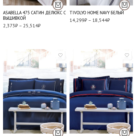
шт
Наволочки 70*70 - 2
АSABELLA 475 САТИН ДЕЛЮКС С
TIVOLYO HOME NAVY БЕЛЫЙ
шт
ВЫШИВКОЙ
14,299
₽
–
18,544
₽
2,373
₽
–
25,514
₽
1,5 спальный
1,5 спальный
Евро стандарт
Евро стандарт