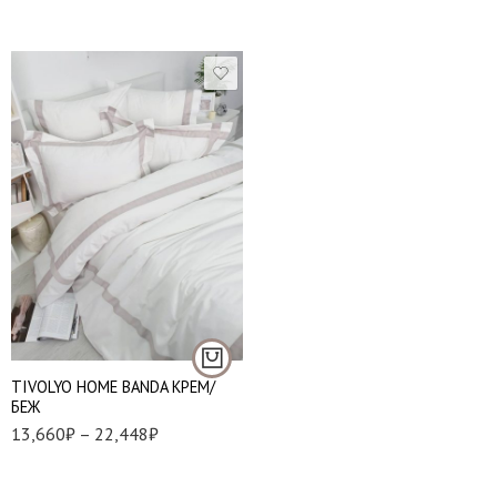
1,5 спальный
Евро стандарт
Евро макси
Семейный
TIVOLYO HOME BANDA КРЕМ/
БЕЖ
13,660
₽
–
22,448
₽