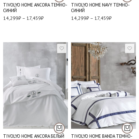
TIVOLYO HOME ANCORA ТЕМНО-
TIVOLYO HOME NAVY ТЕМНО-
СИНИЙ
СИНИЙ
14,299
₽
–
17,459
₽
14,299
₽
–
17,459
₽
1,5 спальный
Евро стандарт
Евро макси
Евро стандарт
Семейный
TIVOLYO HOME ANCORA БЕЛЫЙ
TIVOLYO HOME BANDA ТЕМНО-