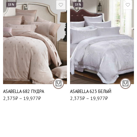
15%
15%
Евро
Евро
Наволочки 50х70 см
Наволочки 50х70 см
- 2 шт
- 2 шт
Наволочки 70х70 см
Наволочки 70х70 см
- 2 шт
- 2 шт
АSABELLA 682 ПУДРА
АSABELLA 623 БЕЛЫЙ
2,373
₽
–
19,977
₽
2,373
₽
–
19,977
₽