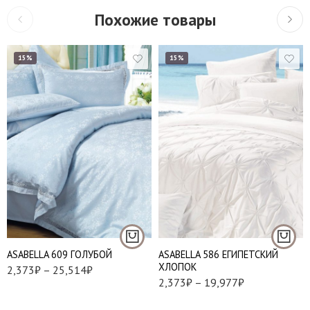
Похожие товары
15%
15%
1,5
Евро
Евро
Наволочки 50х70 см
- 2 шт
Семейный
Наволочки 70х70 см
Наволочки 50х70 см
- 2 шт
- 2 шт
Наволочки 70х70 см
АSABELLA 609 ГОЛУБОЙ
АSABELLA 586 ЕГИПЕТСКИЙ
- 2 шт
ХЛОПОК
2,373
₽
–
25,514
₽
2,373
₽
–
19,977
₽