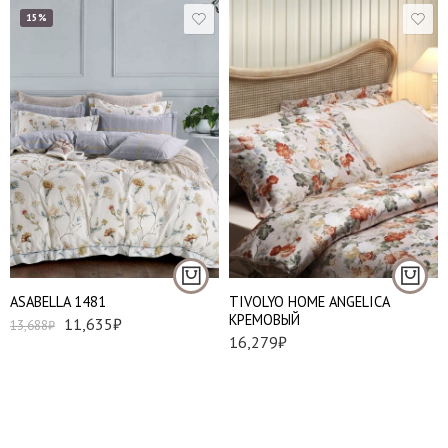
15%
Евро
Евро стандарт
АSABELLA 1481
TIVOLYO HOME ANGELICA
КРЕМОВЫЙ
11,635
₽
13,688
₽
16,279
₽