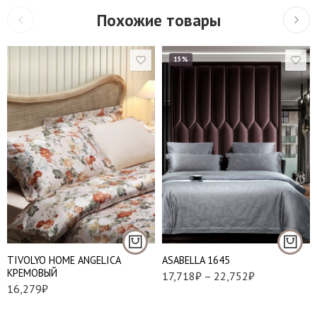
Похожие товары
15%
Евро
Евро стандарт
Семейный
TIVOLYO HOME ANGELICA
АSABELLA 1645
КРЕМОВЫЙ
17,718
₽
–
22,752
₽
16,279
₽