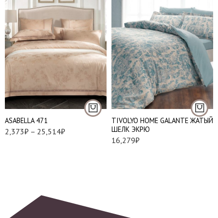
Евро
Семейный
Наволочки 50х70 см
- 2 шт
Наволочки 70х70 см
- 2 шт
АSABELLA 471
TIVOLYO HOME GALANTE ЖАТЫЙ
ШЕЛК ЭКРЮ
2,373
₽
–
25,514
₽
16,279
₽