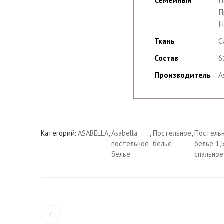
Семейный
П
П
Н
Ткань
С
Состав
6
Производитель
A
Категорий:
ASABELLA
,
Asabella
,
Постельное
,
Постель
постельное
белье
белье 1,
белье
спальное