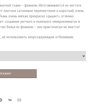
катной ткани – фланели. Изготавливается из чистого
ет плотное сатиновое переплетение и короткий, очень
Ткань очень мягкая, прекрасно «дышит», отлично
ует созданию уютного и полезного «микроклимата» в
ство белья из фланели – оно практически не мнется!
С, не использовать хлорсодержащие отбеливали.
ОРЗИНУ