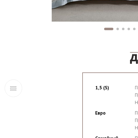
Д
1,5 (S)
П
П
Н
Евро
П
П
Н