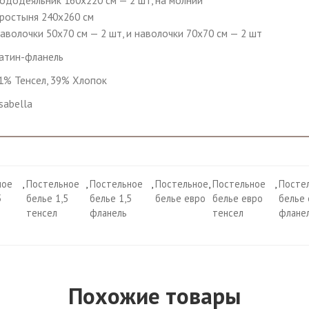
ододеяльник 160х220 см — 2 шт, на молнии
ростыня 240х260 см
аволочки 50х70 см — 2 шт, и наволочки 70х70 см — 2 шт
атин-фланель
1% Тенсел, 39% Хлопок
sabella
ное
,
Постельное
,
Постельное
,
Постельное
,
Постельное
,
Посте
5
белье 1,5
белье 1,5
белье евро
белье евро
белье
тенсел
фланель
тенсел
флане
Похожие товары