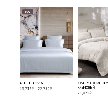
15%
1,5
Евро
Семейный
Евро стандарт
АSABELLA 1516
TIVOLYO HOME BA
КРЕМОВЫЙ
13,736
₽
–
22,752
₽
21,075
₽