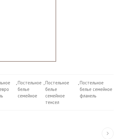
льное
,
Постельное
,
Постельное
,
Постельное
 евро
белье
белье
белье семейное
ль
семейное
семейное
фланель
тенсел