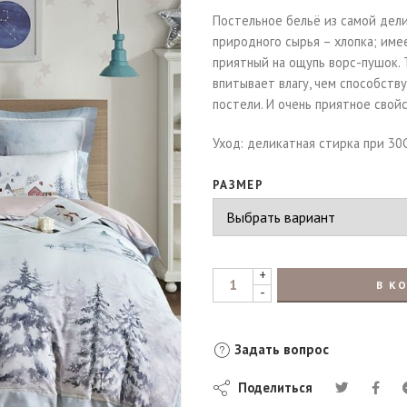
Постельное бельё из самой дели
природного сырья – хлопка; име
приятный на ощупь ворс-пушок. 
впитывает влагу, чем способств
постели. И очень приятное свой
Уход: деликатная стирка при 30
РАЗМЕР
+
В К
-
Задать вопрос
Поделиться