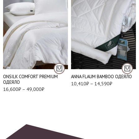
Облегченное-160 г/
1,5 (150*200 см.)
м
Евро (200*220 см.)
Средние-300 г/м
Теплые-340 г/м
ONSILK COMFORT PREMIUM
ANNA FLAUM BAMBOO ОДЕЯЛО
1,5 (140*205)
ОДЕЯЛО
10,410
₽
–
14,590
₽
16,600
₽
–
49,000
₽
1,5 (150*210)
Евро (200*220)
Евро maxi (240*220)