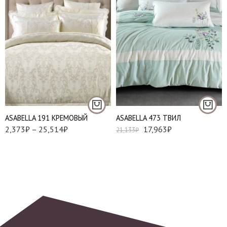
Евро
Евро Макси
Семейный
Наволочки 50х70 см
Евро стандарт
- 2 шт
Наволочки 70х70 см
АSABELLA 191 КРЕМОВЫЙ
АSABELLA 473 ТВИЛ
- 2 шт
2,373
₽
–
25,514
₽
17,963
₽
21,133
₽