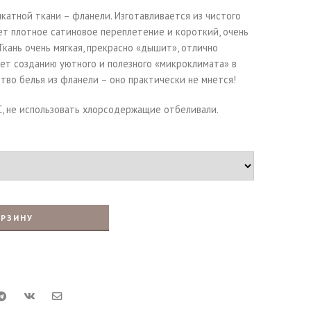
катной ткани – фланели. Изготавливается из чистого
ет плотное сатиновое переплетение и короткий, очень
Ткань очень мягкая, прекрасно «дышит», отлично
ует созданию уютного и полезного «микроклимата» в
ство белья из фланели – оно практически не мнется!
С, не использовать хлорсодержащие отбеливали.
ОРЗИНУ