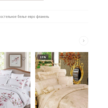
остельное белье евро фланель
15%
15%
Евро
Евро макси
й
Семейный