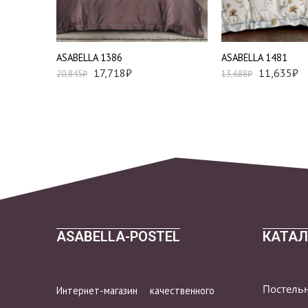
Евро
Евро
АSABELLA 1386
АSABELLA 1481
17,718
₽
11,635
₽
20,845
₽
13,688
₽
ASABELLA-POSTEL
КАТАЛ
Постель
Интернет-магазин качественного