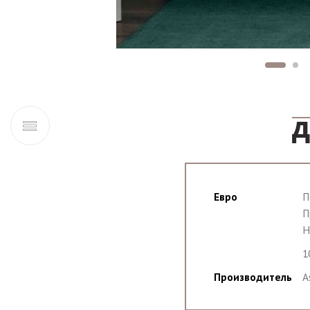
Д
Евро
П
П
Н
1
Производитель
A