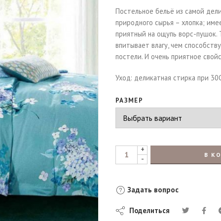
Постельное бельё из самой дели
природного сырья – хлопка; име
приятный на ощупь ворс-пушок. 
впитывает влагу, чем способств
постели. И очень приятное свой
Уход: деликатная стирка при 30
РАЗМЕР
+
В К
-
Задать вопрос
Поделиться