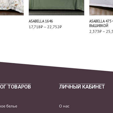
Евро
Наволочки 50*
Семейный
шт
Наволочки 70*
АSABELLA 1646
АSABELLA 475
шт
ВЫШИВКОЙ
17,718
₽
–
22,752
₽
2,373
₽
–
25,
ОГ ТОВАРОВ
ЛИЧНЫЙ КАБИНЕТ
ное белье
О нас