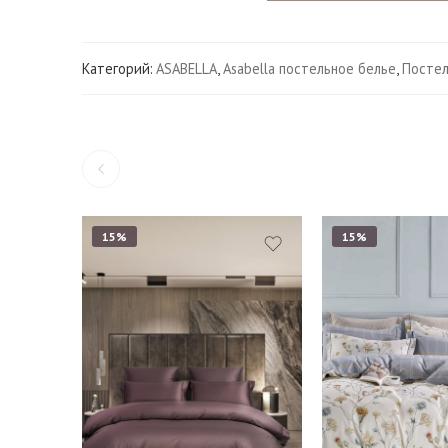
Категорий:
ASABELLA
,
Asabella постельное белье
,
Постел
15%
15%