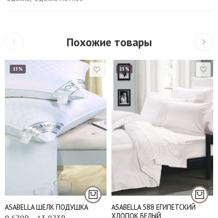
Похожие товары
15%
15%
Евро
Наволочки 50х70 см
- 2 шт
Подушки 50*70 см.
Наволочки 70х70 см
Подушки 70*70 см.
- 2 шт
АSABELLA ШЕЛК ПОДУШКА
АSABELLA 588 ЕГИПЕТСКИЙ
ХЛОПОК БЕЛЫЙ
9,679
₽
–
13,073
₽