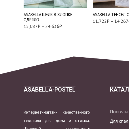
200*220 см
АSABELLA ШЕЛК В ХЛОПКЕ
АSABELLA ТЕНСЕЛ 
220*240 см
ОДЕЯЛО
11,722
₽
–
14,267
15,087
₽
–
24,636
₽
ASABELLA-POSTEL
КАТАЛ
Постель
Интернет-магазин качественного
текстиля для дома и отдыха.
Для спа
Широкий ассортимент