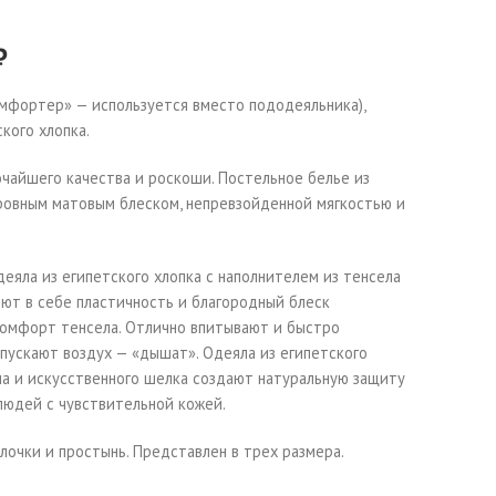
₽
омфортер» — используется вместо пододеяльника),
кого хлопка.
чайшего качества и роскоши. Постельное белье из
 ровным матовым блеском, непревзойденной мягкостью и
деяла из египетского хлопка с наполнителем из тенсела
ют в себе пластичность и благородный блеск
 комфорт тенсела. Отлично впитывают и быстро
опускают воздух — «дышат». Одеяла из египетского
ла и искусственного шелка создают натуральную защиту
людей с чувствительной кожей.
лочки и простынь. Представлен в трех размера.