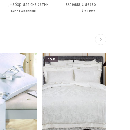
,
Набор для сна сатин
,
Одеяла
,
Одеяло
принтованный
Летнее
15%
15%
Евро
Семейный
Наволочки 50х70 см -
см.
2 шт
см.
Евро ст