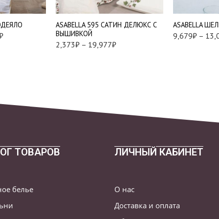
2 шт
ОДЕЯЛО
АSABELLA 595 САТИН ДЕЛЮКС С
АSABELLA ШЕ
ВЫШИВКОЙ
₽
9,679
₽
–
13,
2,373
₽
–
19,977
₽
ОГ ТОВАРОВ
ЛИЧНЫЙ КАБИНЕТ
ное белье
О нас
льни
Доставка и оплата