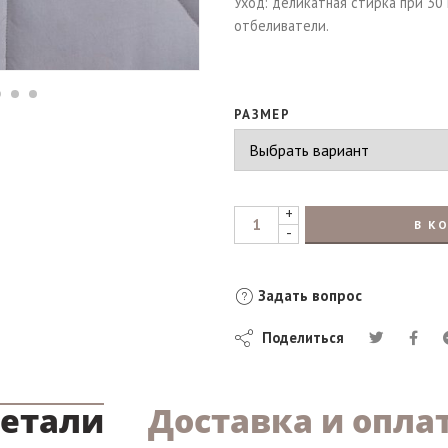
Уход: деликатная стирка при 30
отбеливатели.
РАЗМЕР
+
В К
-
Задать вопрос
Поделиться
етали
Доставка и опла