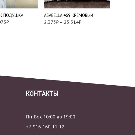
Наволочки 70х70 см -
2 шт
ЛК ПОДУШКА
АSABELLA 469 КРЕМОВЫЙ
АSABELLA
073
₽
2,373
₽
–
25,514
₽
1
21,133
₽
КОНТАКТЫ
Пн-Вс с 10:00 до 19:00
+7-916-160-11-12