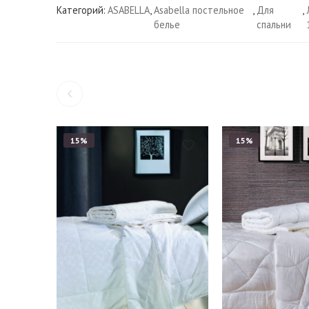
Категорий:
ASABELLA
,
Asabella постельное
,
Для
,
белье
спальни
15%
15%
145*205 см
155*215 см
145*205 см
160*220 см
160*220 см
172*205 см
200*220 см