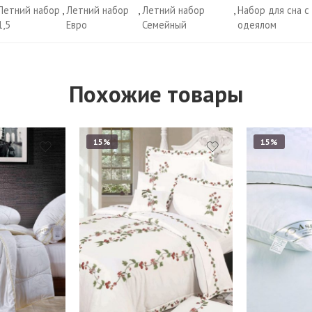
Летний набор
,
Летний набор
,
Летний набор
,
Набор для сна с
1,5
Евро
Семейный
одеялом
Похожие товары
15%
15%
Евро
Наволочки 50*70 см -
2 шт
Подушки 50*70 
Наволочки 70*70 см -
Подушки 70*70 