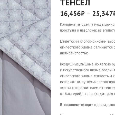
ТЕНСЕЛ
16,456
₽
–
25,347
Комплект из одеяла («одеяло-к
простыни и наволочек из египетс
Египетский хлопок-синоним высо
египесткого хлопка отличается
шелковистостью.
Воздушные, пышные, но лёгкие о
и искусственного шелка соединя
египетского хлопка, мягкость и
испаряют влагу, великолепно пр
хлопка с наполнителем из тенсе
от бактерий, что подходит для 
В комплект входит
одеяла, наво