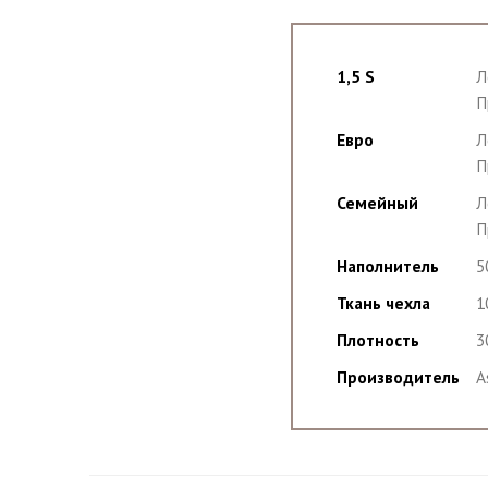
1,5 S
Л
П
Евро
Л
П
Семейный
Л
П
Наполнитель
5
Ткань чехла
1
Плотность
3
Производитель
A