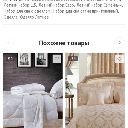
Летний набор 1,5
,
Летний набор Евро
,
Летний набор Семейный
,
Набор для сна с одеялом
,
Набор для сна сатин принтованный
,
Одеяла
,
Одеяло Летнее
Похожие товары
15%
15%
Евро (240*260 см.)
145*205 см
Евро Макси (
160*220 см
260*260 см.)
200*220 см
Шторы 270*275 см