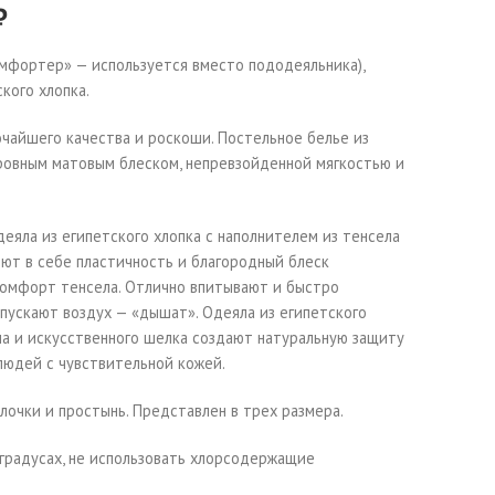
₽
омфортер» — используется вместо пододеяльника),
кого хлопка.
чайшего качества и роскоши. Постельное белье из
 ровным матовым блеском, непревзойденной мягкостью и
деяла из египетского хлопка с наполнителем из тенсела
ют в себе пластичность и благородный блеск
 комфорт тенсела. Отлично впитывают и быстро
опускают воздух — «дышат». Одеяла из египетского
ла и искусственного шелка создают натуральную защиту
людей с чувствительной кожей.
лочки и простынь. Представлен в трех размера.
 градусах, не использовать хлорсодержащие