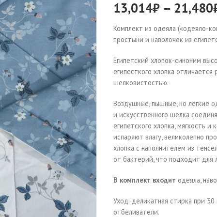
13,014
₽
–
21,480
Комплект из одеяла («одеяло-к
простыни и наволочек из египетс
Египетский хлопок-синоним высо
египесткого хлопка отличается
шелковистостью.
Воздушные, пышные, но лёгкие о
и искусственного шелка соединя
египетского хлопка, мягкость и
испаряют влагу, великолепно пр
хлопка с наполнителем из тенсе
от бактерий, что подходит для 
В комплект входит
одеяла, наво
Уход: деликатная стирка при 30
отбеливатели.