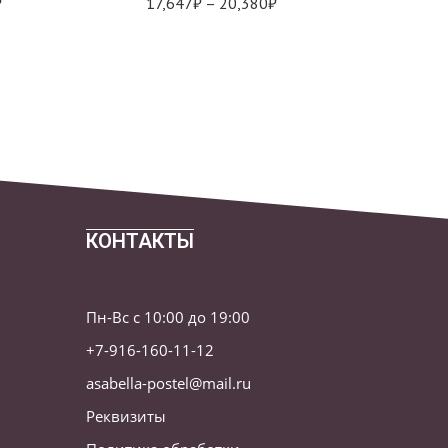
₽
17,647
₽
–
20,380
₽
1
21,133
₽
КОНТАКТЫ
Пн-Вс с 10:00 до 19:00
+7-916-160-11-12
asabella-postel@mail.ru
Реквизиты