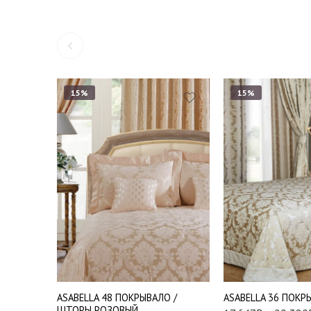
15%
15%
Евро (240*260 см.)
Евро (240*260 см.)
Евро Макси (260*26
Евро Макси ( 260*260
см.)
см.)
Шторы 270*275 см
Шторы 270*275 см
(узор)
ASABELLA 48 ПОКРЫВАЛО /
ASABELLA 36 ПОК
ШТОРЫ РОЗОВЫЙ