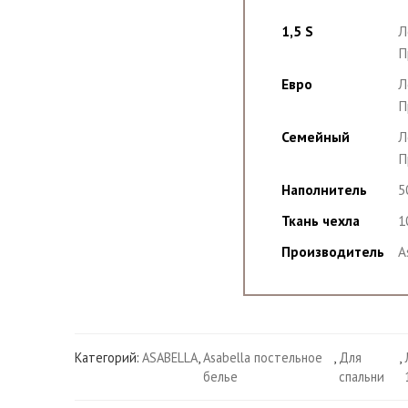
1,5 S
Л
П
Евро
Л
П
Семейный
Л
П
Наполнитель
5
Ткань чехла
1
Производитель
A
Категорий:
ASABELLA
,
Asabella постельное
,
Для
,
белье
спальни