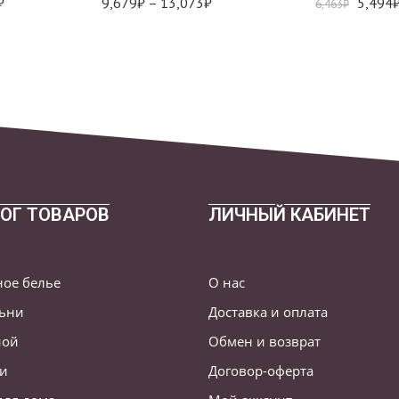
₽
9,679
₽
–
13,073
₽
5,494
6,463
₽
ОГ ТОВАРОВ
ЛИЧНЫЙ КАБИНЕТ
ное белье
О нас
льни
Доставка и оплата
ной
Обмен и возврат
ни
Договор-оферта