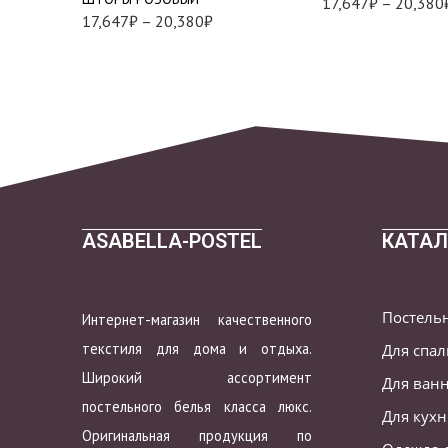
17,647
₽
–
20,380
17,647
₽
–
20,380
₽
ASABELLA-POSTEL
КАТАЛ
Постель
Интернет-магазин качественного
текстиля для дома и отдыха.
Для спа
Широкий ассортимент
Для ван
постельного белья класса люкс.
Для кух
Оригинальная продукция по