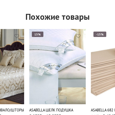
Похожие товары
15%
-15%
0
Подушки 50*70 см.
Подушки 70*70 см.
РЫВАЛО/ШТОРЫ
АSABELLA ШЕЛК ПОДУШКА
ASABELLA 682