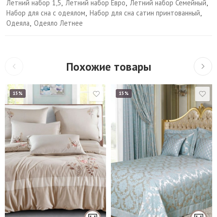
Летний набор 1,5
,
Летний набор Евро
,
Летний набор Семейный
,
Набор для сна с одеялом
,
Набор для сна сатин принтованный
,
Одеяла
,
Одеяло Летнее
Похожие товары
15%
15%
Евро (240*260 см.)
Евро Макси (
260*260 см.)
Евро стандарт
Шторы 270*275 см