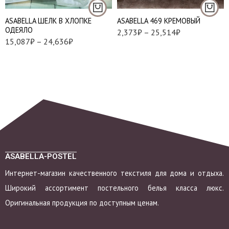
Наволочки 70х70 см
200*220 см
- 2 шт
АSABELLA ШЕЛК В ХЛОПКЕ
АSABELLA 469 КРЕМОВЫЙ
220*240 см
ОДЕЯЛО
2,373
₽
–
25,514
₽
15,087
₽
–
24,636
₽
ASABELLA-POSTEL
Интернет-магазин качественного текстиля для дома и отдыха.
Широкий ассортимент постельного белья класса люкс.
Оригинальная продукция по доступным ценам.