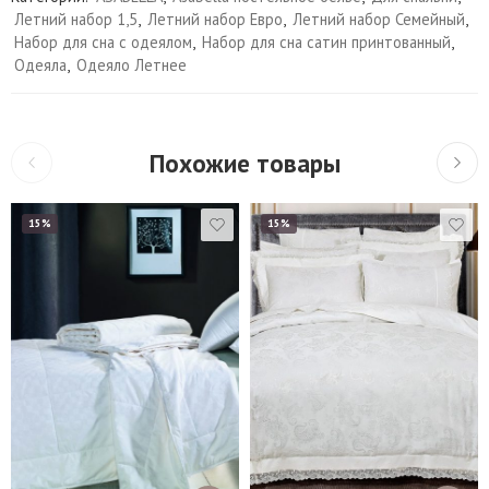
Летний набор 1,5
,
Летний набор Евро
,
Летний набор Семейный
,
Набор для сна с одеялом
,
Набор для сна сатин принтованный
,
Одеяла
,
Одеяло Летнее
Похожие товары
15%
15%
145*205 см
Евро
155*215 см
Семейный
160*220 см
Наволочки 50х70 см
- 2 шт
172*205 см