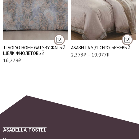
Евро
Наволочки 50х70 см
- 2 шт
Наволочки 70х70 см
- 2 шт
TIVOLYO HOME GATSBY ЖАТЫЙ
АSABELLA 591 СЕРО-БЕЖЕВЫЙ
ШЕЛК ФИОЛЕТОВЫЙ
2,373
₽
–
19,977
₽
16,279
₽
ASABELLA-POSTEL