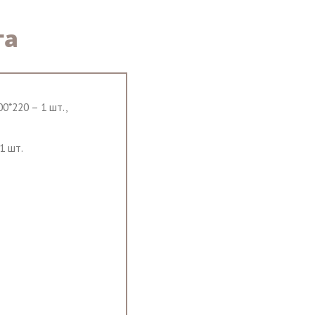
та
00*220 – 1 шт.,
1 шт.