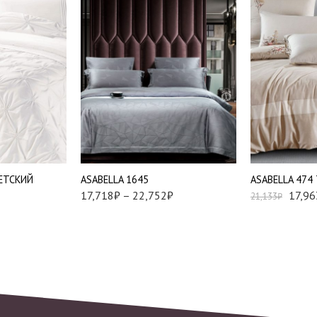
-
Евро
-
Семейный
Евро стандар
ПЕТСКИЙ
АSABELLA 1645
АSABELLA 474
17,718
₽
–
22,752
₽
17,96
21,133
₽