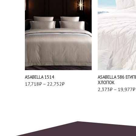
Евро
Наволочки 50х70 см 
2 шт
Евро
Наволочки 70х70 см 
Семейный
2 шт
АSABELLA 1514
АSABELLA 586 ЕГИ
ХЛОПОК
17,718
₽
–
22,752
₽
2,373
₽
–
19,977
₽