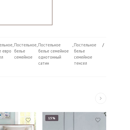
ельное
,
Постельное
,
Постельное
,
Постельное
е евро
белье
белье семейное
белье
ел
семейное
однотонный
семейное
сатин
тенсел
15%
15%