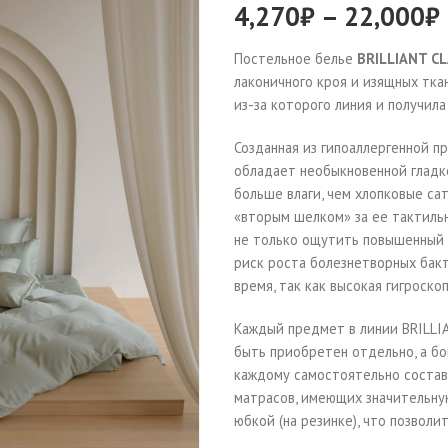
4,270
₽
–
22,000
₽
Постельное белье
BRILLIANT CL
лаконичного кроя и изящных тка
из-за которого линия и получила
Созданная из гипоаллергенной пр
обладает необыкновенной гладк
больше влаги, чем хлопковые са
«вторым шелком» за ее тактильн
не только ощутить повышенный 
риск роста болезнетворных бакт
время, так как высокая гигроск
Каждый предмет в линии BRILLI
быть приобретен отдельно, а бо
каждому самостоятельно состав
матрасов, имеющих значительну
юбкой (на резинке), что позвол