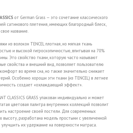
ASSICS
от German Grass — это сочетание классического
ней сатинового плетения, имеющих благородный блеск,
 свое название.
яжи из волокон TENCEL плотная, но мягкая ткань
остью и высокой гигроскопичностью, впитывая на 70%
тины. Это свойство ткани, которую часто называют
ые свойства и внешний вид, позволяет пользователю
комфорт во время сна, но также значительно снижает
ерий. Особенно хороши эти ткани (из TENCEL) в летнее
опичность создает «охлаждающий эффект».
ANT CLASSICS GRASS упакован индивидуально и может
гатая цветовая палитра внутренних коллекций позволит
ить настроение своей постели. Для современных
ю высоту, разработана модель простыни с увеличенной
ит улучшить их удержание на поверхности матраса.