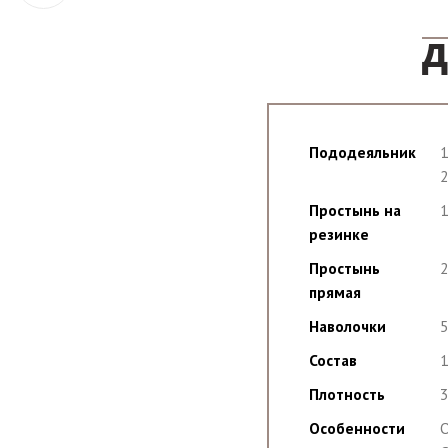
Д
Пододеяльник
1
2
Простынь на
1
резинке
Простынь
2
прямая
Наволочки
5
Состав
1
Плотность
Особенности
О