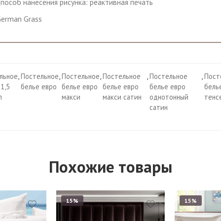
пособ нанесения рисунка: реактивная печать
erman Grass
льное
,
Постельное
,
Постельное
,
Постельное
,
Постельное
,
Пост
1,5
белье евро
белье евро
белье евро
белье евро
бель
л
макси
макси сатин
однотонный
тенс
сатин
Похожие товары
15%
15%