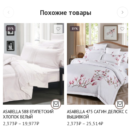
Похожие товары
15%
15%
Евро
1,5
Наволочки 50х70 см
Евро
- 2 шт
Семейный
Наволочки 70х70 см
Наволочки 50*70 - 2
- 2 шт
шт
Наволочки 70*70 - 2
АSABELLA 588 ЕГИПЕТСКИЙ
АSABELLA 475 САТИН ДЕЛЮКС С
шт
ХЛОПОК БЕЛЫЙ
ВЫШИВКОЙ
2,373
₽
–
19,977
₽
2,373
₽
–
25,514
₽