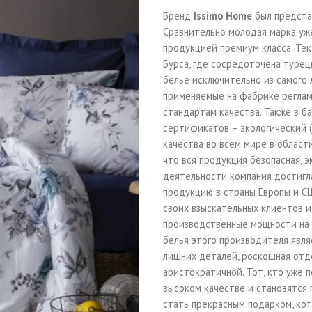
Бренд
Issimo Home
был представ
Сравнительно молодая марка уж
продукцией премиум класса. Тек
Бурса, где сосредоточена туре
белье исключительно из самого 
применяемые на фабрике регла
стандартам качества. Также в б
сертификатов – экологический 
качества во всем мире в област
что вся продукция безопасная, э
деятельности компания достигл
продукцию в страны Европы и С
своих взыскательных клиентов 
производственные мощности на 
белья этого производителя явля
лишних деталей, роскошная отд
аристократичной. Тот, кто уже п
высоком качестве и становятся 
стать прекрасным подарком, кот