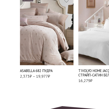
Евро
Наволочки 50х70 см -
2 шт
Наволочки 70х70 см -
Евро
2 шт
АSABELLA 682 ПУДРА
TIVOLYO HOME JAC
СТРАЙП-САТИН БЕ
2,373
₽
–
19,977
₽
16,279
₽