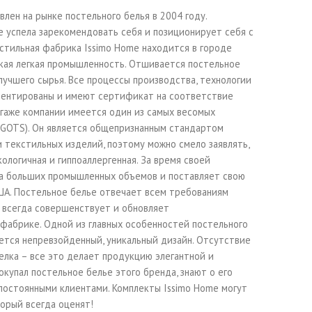
лен на рынке постельного белья в 2004 году.
е успела зарекомендовать себя и позиционирует себя с
стильная фабрика Issimo Home находится в городе
цкая легкая промышленность. Отшивается постельное
лучшего сырья. Все процессы производства, технологии
ментированы и имеют сертификат на соответствие
агаже компании имеется один из самых весомых
(GOTS). Он является общепризнанным стандартом
и текстильных изделий, поэтому можно смело заявлять,
кологичная и гиппоаллергенная. За время своей
а больших промышленных объемов и поставляет свою
ША. Постельное белье отвечает всем требованиям
и всегда совершенствует и обновляет
фабрике. Одной из главных особенностей постельного
ется непревзойденный, уникальный дизайн. Отсутствие
елка – все это делает продукцию элегантной и
окупал постельное белье этого бренда, знают о его
постоянными клиентами. Комплекты Issimo Home могут
орый всегда оценят!