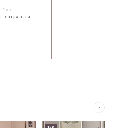
— 1 шт
 в тон простыни
15%
15%