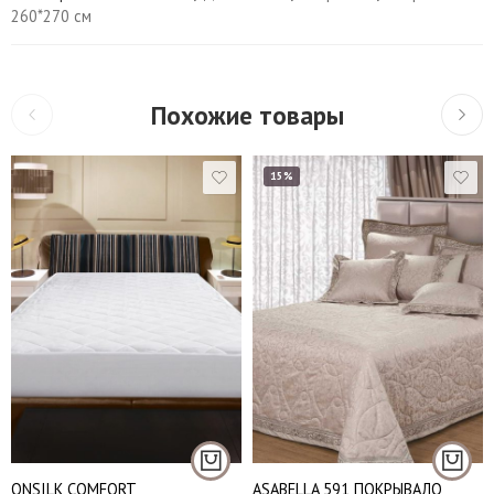
260*270 см
Похожие товары
15%
Евро (240*260 см.)
160*200 см
Евро Макси (270*270
180*200 см
см.)
ONSILK COMFORT
ASABELLA 591 ПОКРЫВАЛО