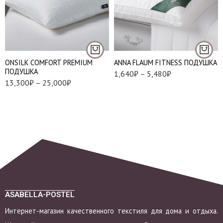
45*45 см
Низкая плюс (S)
60*60 см
Средняя (M)
50*70 см
Упругая (L)
50*90 см
ONSILK COMFORT PREMIUM
ANNA FLAUM FITNESS ПОДУШКА
70*70 см
ПОДУШКА
1,640
₽
–
5,480
₽
13,300
₽
–
25,000
₽
ASABELLA-POSTEL
Интернет-магазин качественного текстиля для дома и отдыха.