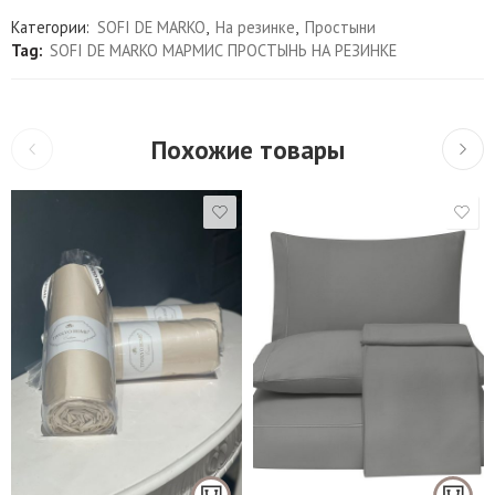
Категории:
SOFI DE MARKO
,
На резинке
,
Простыни
Tag:
SOFI DE MARKO МАРМИС ПРОСТЫНЬ НА РЕЗИНКЕ
Похожие товары
Простынь 100*200;
Наволочка 50*70 – 1
1,5 спальный
шт
Евро стандарт
Простынь 160*200;
Наволочки 50*70 – 2
Евро макси
шт