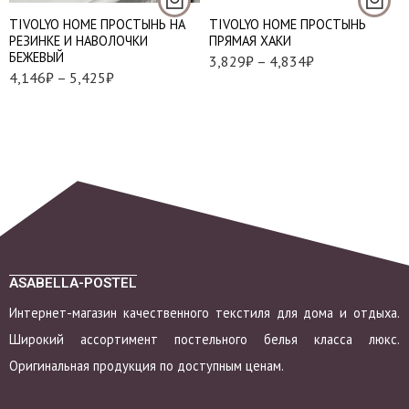
Простынь 180*200;
TIVOLYO HOME ПРОСТЫНЬ НА
TIVOLYO HOME ПРОСТЫНЬ
Наволочки 50*70 – 2
РЕЗИНКЕ И НАВОЛОЧКИ
ПРЯМАЯ ХАКИ
шт
БЕЖЕВЫЙ
3,829
₽
–
4,834
₽
4,146
₽
–
5,425
₽
ASABELLA-POSTEL
Интернет-магазин качественного текстиля для дома и отдыха.
Широкий ассортимент постельного белья класса люкс.
Оригинальная продукция по доступным ценам.