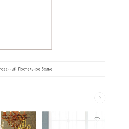
тованный
,
Постельное белье
15%