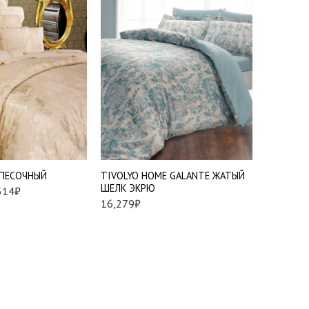
си
1,
й
Евр
0 см -
Семей
0 см -
 ПЕСОЧНЫЙ
TIVOLYO HOME GALANTE ЖАТЫЙ
АSABELLA
ШЕЛК ЭКРЮ
514
₽
13,736
₽
16,279
₽