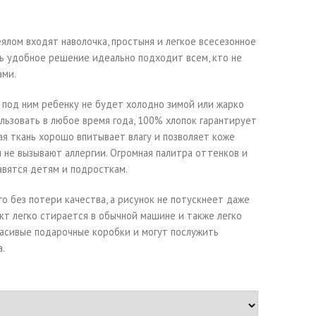
лом входят наволочка, простыня и легкое всесезонное
нь удобное решение идеально подходит всем, кто не
ами.
о под ним ребенку не будет холодно зимой или жарко
льзовать в любое время года, 100% хлопок гарантирует
ная ткань хорошо впитывает влагу и позволяет коже
 не вызывают аллергии. Огромная палитра оттенков и
авятся детям и подросткам.
о без потери качества, а рисунок не потускнеет даже
кт легко стирается в обычной машине и также легко
расивые подарочные коробки и могут послужить
.