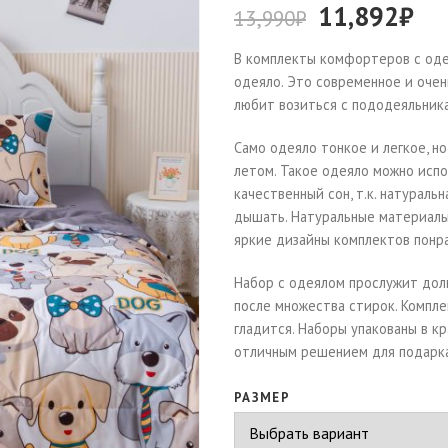
11,892
₽
13,990
₽
В комплекты комфортеров с одея
одеяло. Это современное и оче
любит возиться с пододеяльник
Само одеяло тонкое и легкое, н
летом. Такое одеяло можно испо
качественный сон, т.к. натураль
дышать. Натуральные материалы
яркие дизайны комплектов понр
Набор с одеялом прослужит долг
после множества стирок. Компле
гладится. Наборы упакованы в к
отличным решением для подарка
РАЗМЕР