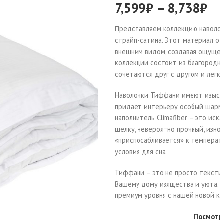
7,599
₽
–
8,738
₽
Представляем коллекцию наволо
страйп-сатина. Этот материал о
внешним видом, создавая ощуще
коллекции состоит из благород
сочетаются друг с другом и лег
Наволочки Тиффани имеют изыск
придает интерьеру особый шарм
наполнитель Climafiber – это и
шелку, невероятно прочный, изн
«приспосабливается» к темпера
условия для сна.
Тиффани – это не просто тексти
Вашему дому изящества и уюта.
премиум уровня с нашей новой к
Посмот