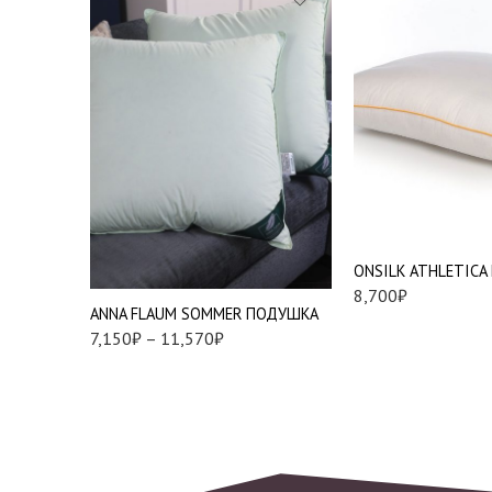
Подушки 50*70 см.
Подушки 70*70 см.
Мягкая
ONSILK ATHLETIC
Упругая
8,700
₽
ANNA FLAUM SOMMER ПОДУШКА
7,150
₽
–
11,570
₽