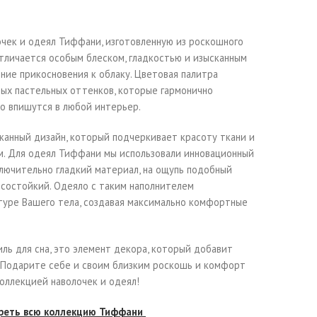
чек и одеял Тиффани, изготовленную из роскошного
тличается особым блеском, гладкостью и изысканным
ние прикосновения к облаку. Цветовая палитра
ных пастельных оттенков, которые гармонично
ко впишутся в любой интерьер.
анный дизайн, который подчеркивает красоту ткани и
. Для одеял Тиффани мы использовали инновационный
сключительно гладкий материал, на ощупь подобный
осостойкий. Одеяло с таким наполнителем
туре Вашего тела, создавая максимально комфортные
ль для сна, это элемент декора, который добавит
 Подарите себе и своим близким роскошь и комфорт
оллекцией наволочек и одеял!
реть всю коллекцию Тиффани