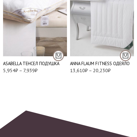
1,5 (150*200 см.)
Евро (200*200 см.)
Евро (200*220 см.)
Подушки 50*70 см.
Евро Макси (220*240
Подушки 70*70 см.
см.)
АSABELLA ТЕНСЕЛ ПОДУШКА
ANNA FLAUM FITNESS ОДЕЯЛО
5,954
₽
–
7,939
₽
13,610
₽
–
20,230
₽