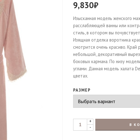
9,830
₽
Изысканная модель женского мах
расслабляющей ванны или контр
стиль, в котором вы почувствуе
Изящная отделка воротника крас
смотрится очень красиво. Край 
небольшой, декоративный вырез
боковых кармана. По низу модели
углами. Данная модель халата De
цветах.
РАЗМЕР
+
В К
-