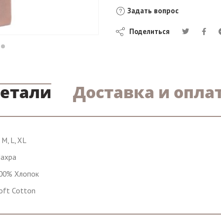
Задать вопрос
Поделиться
етали
Доставка и опла
, M, L, XL
ахра
00% Хлопок
oft Cotton