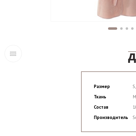
Д
Размер
S
Ткань
М
Состав
1
Производитель
S