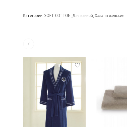
Категории:
SOFT COTTON
,
Для ванной
,
Халаты женские
S
M
L
50*100 см. - 1 шт.