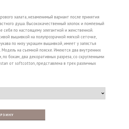
рового халата, незаменимый вариант после принятия
астного душа. Высококачественный хлопок и помпезный
те себя по настоящему элегантной и женственной.
ивой вышивкой на полупрозрачной мягкой сеточке,
рукава по низу украшен вышивкой, имеет у запястья
. Модель на съемной пояске. Имеются два внутренних
, по бокам, два декоративных разреза, со скругленными
stan от softcotton, представлена в трех различных
ОРЗИНУ