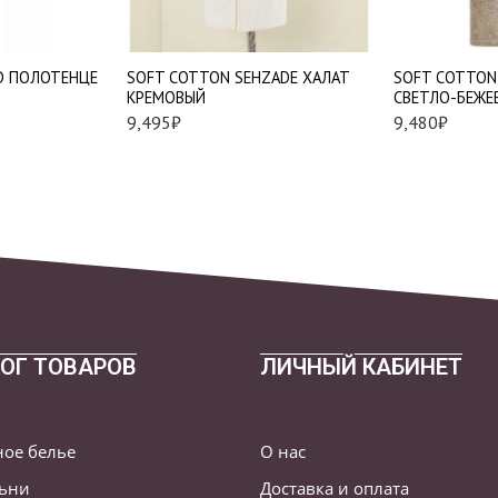
XL
2XL
2XL
D ПОЛОТЕНЦЕ
SOFT СOTTON SEHZADE ХАЛАТ
SOFT СOTTON
КРЕМОВЫЙ
СВЕТЛО-БЕЖЕ
9,495
₽
9,480
₽
ОГ ТОВАРОВ
ЛИЧНЫЙ КАБИНЕТ
ное белье
О нас
льни
Доставка и оплата