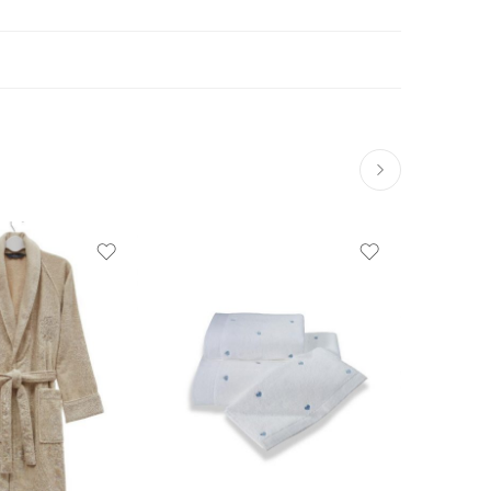
S
M
30*50 см. — 3 шт.
L
50*100 см. - 1 шт.