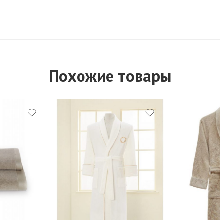
Похожие товары
S
M
M
L
L
XL