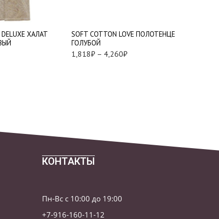
XL
75*150 см. - 1 шт.
2X
 DELUXE ХАЛАТ
SOFT СOTTON LOVE ПОЛОТЕНЦЕ
SOFT СO
ВЫЙ
ГОЛУБОЙ
ФИОЛЕТ
1,818
₽
–
4,260
₽
9,255
₽
КОНТАКТЫ
Пн-Вс с 10:00 до 19:00
+7-916-160-11-12