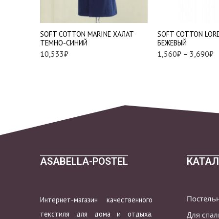
XL
85*150 см. - 1 шт.
2XL
SOFT СOTTON MARINE ХАЛАТ
SOFT СOTTON LOR
ТЕМНО-СИНИЙ
БЕЖЕВЫЙ
10,533
₽
1,560
₽
–
3,690
₽
ASABELLA-POSTEL
КАТАЛ
Постель
Интернет-магазин качественного
текстиля для дома и отдыха.
Для спа