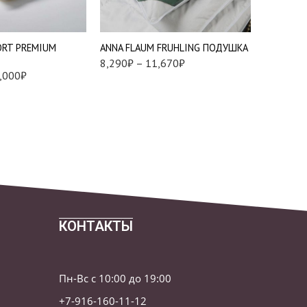
Средняя
)
Подушки 7
Упругая
ORT PREMIUM
ANNA FLAUM FRUHLING ПОДУШКА
АSABELL
8,290
₽
–
11,670
₽
9,679
₽
,000
₽
КОНТАКТЫ
Пн-Вс с 10:00 до 19:00
+7-916-160-11-12