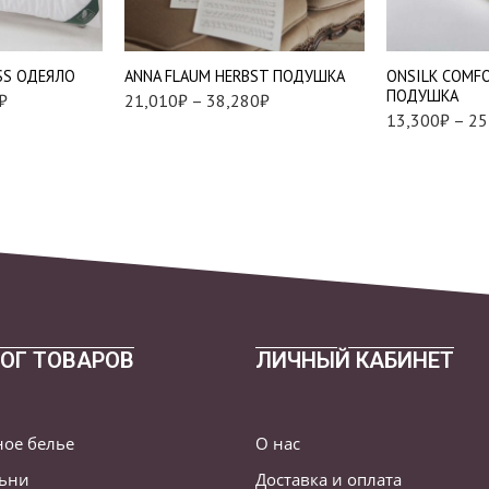
0
Упругая (L
Мягкая
SS ОДЕЯЛО
ANNA FLAUM HERBST ПОДУШКА
ONSILK COMF
Средняя
ПОДУШКА
₽
21,010
₽
–
38,280
₽
13,300
₽
–
25
ОГ ТОВАРОВ
ЛИЧНЫЙ КАБИНЕТ
ное белье
О нас
льни
Доставка и оплата