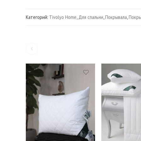
Категорий:
Tivolyo Home
,
Для спальни
,
Покрывала
,
Покры
1,5 (150*200 см.)
Евро (200*200 см.)
Евро (200*220 см.)
Подушки 50*70 см.