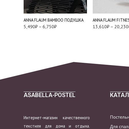
Евро Макси (220*24
Подушки 70*70 см.
см.)
ANNA FLAUM BAMBOO ПОДУШКА
ANNA FLAUM FITNE
5,490
₽
–
6,750
₽
13,610
₽
–
20,230
ASABELLA-POSTEL
КАТАЛ
Постель
Интернет-магазин качественного
текстиля для дома и отдыха.
Для спа