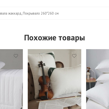
вала жаккард
,
Покрывало 260*260 см
Похожие товары
Подушки 50*70 см.
Низкая (XS
Подушки 50*90 см
Низкая плюс 
Подушки 70*70 см.
Средняя (