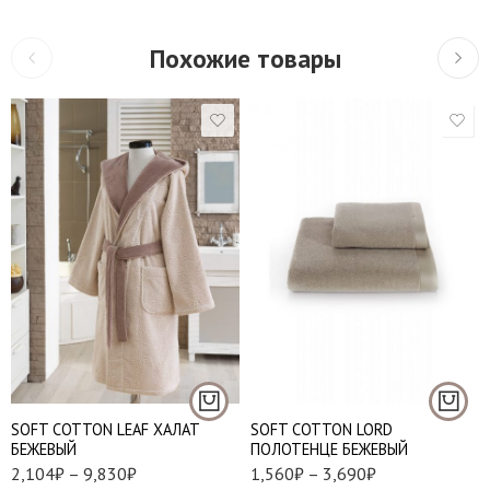
Похожие товары
S
M
L
50*100 см. - 1 шт.
Тапочки 36/38
85*150 см. - 1 шт.
Тапочки 38/40
SOFT COTTON LEAF ХАЛАТ
SOFT СOTTON LORD
БЕЖЕВЫЙ
ПОЛОТЕНЦЕ БЕЖЕВЫЙ
2,104
₽
–
9,830
₽
1,560
₽
–
3,690
₽