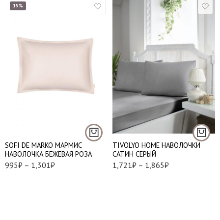
15%
50*70 - 1 шт.
50*70-2шт.
70*70 - 1 шт.
70*70-2шт.
SOFI DE MARKO МАРМИС
TIVOLYO HOME НАВОЛОЧКИ
НАВОЛОЧКА БЕЖЕВАЯ РОЗА
САТИН СЕРЫЙ
995
₽
–
1,301
₽
1,721
₽
–
1,865
₽