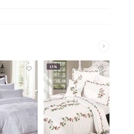
15%
15%
Евро
0 см -
Наволочки 50*70 см -
2 шт