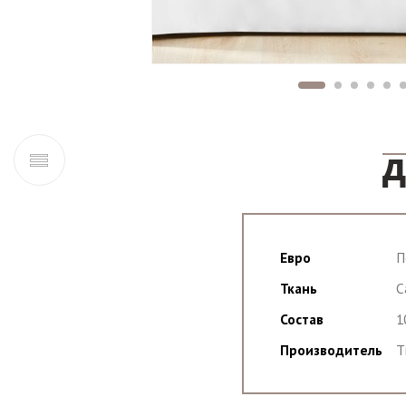
Д
Евро
П
Ткань
С
Состав
1
Производитель
T