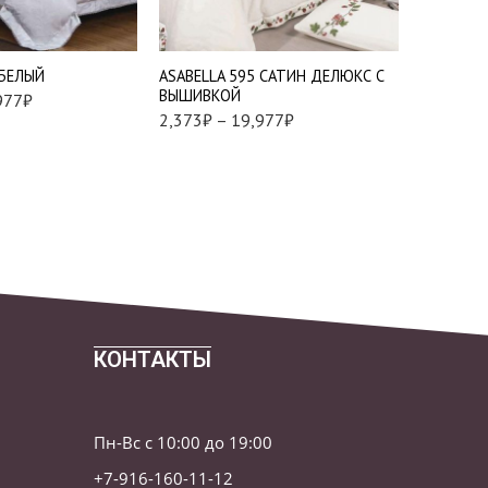
0 см -
Наволочки 70*70 см -
Евро ст
2 шт
 БЕЛЫЙ
АSABELLA 595 САТИН ДЕЛЮКС С
АSABELLA
ВЫШИВКОЙ
977
₽
1
21,133
₽
2,373
₽
–
19,977
₽
КОНТАКТЫ
Пн-Вс с 10:00 до 19:00
+7-916-160-11-12