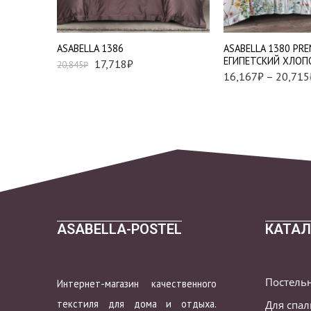
Евро
Семейный
АSABELLA 1386
АSABELLA 1380 PR
ЕГИПЕТСКИЙ ХЛОП
17,718
₽
20,845
₽
16,167
₽
–
20,715
ASABELLA-POSTEL
КАТАЛ
Постель
Интернет-магазин качественного
текстиля для дома и отдыха.
Для спа