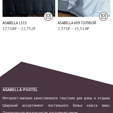
Семейный
Евро
Наволочки 50х70 см
Семейный
- 2 шт
Наволочки 70х70 см
АSABELLA 1515
АSABELLA 609 ГОЛУБОЙ
- 2 шт
17,718
₽
–
22,752
₽
2,373
₽
–
25,514
₽
ASABELLA-POSTEL
Интернет-магазин качественного текстиля для дома и отдыха.
Широкий ассортимент постельного белья класса люкс.
Оригинальная продукция по доступным ценам.