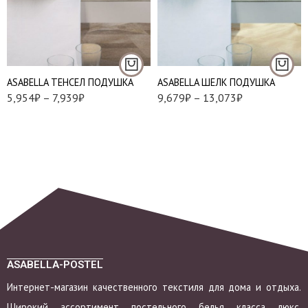
Подушки 50*70 см.
Подушки 50*70 см.
Подушки 70*70 см.
Подушки 70*70 см.
АSABELLA ТЕНСЕЛ ПОДУШКА
АSABELLA ШЕЛК ПОДУШКА
5,954
₽
–
7,939
₽
9,679
₽
–
13,073
₽
ASABELLA-POSTEL
Интернет-магазин качественного текстиля для дома и отдыха.
Широкий ассортимент постельного белья класса люкс.