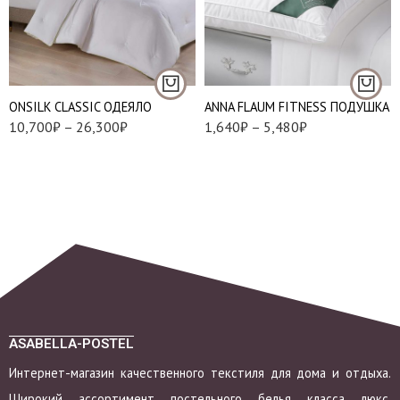
45*45 см
м
60*60 см
Средние-300 г/м
50*70 см
Теплые-340 г/м
50*90 см
ONSILK CLASSIC ОДЕЯЛО
ANNA FLAUM FITNESS ПОДУШКА
70*70 см
1,5 (140*205)
10,700
₽
–
26,300
₽
1,640
₽
–
5,480
₽
1,5 (150*210)
Двуспальный
(172*205)
Евро (200*220)
ASABELLA-POSTEL
Интернет-магазин качественного текстиля для дома и отдыха.
Широкий ассортимент постельного белья класса люкс.