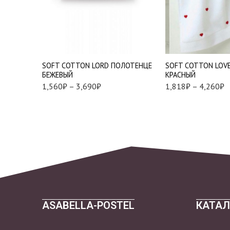
30*50 см. — 3 шт.
50*100 см. - 1 шт.
50*100 см. - 1 шт.
85*150 см. - 1 шт.
75*150 см. - 1 шт.
SOFT СOTTON LORD ПОЛОТЕНЦЕ
SOFT СOTTON LOV
БЕЖЕВЫЙ
КРАСНЫЙ
1,560
₽
–
3,690
₽
1,818
₽
–
4,260
₽
ASABELLA-POSTEL
КАТАЛ