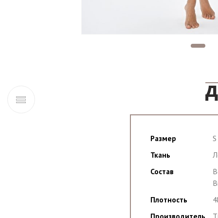
Д
Размер
S
Ткань
Л
Состав
В
В
Плотность
4
Производитель
T