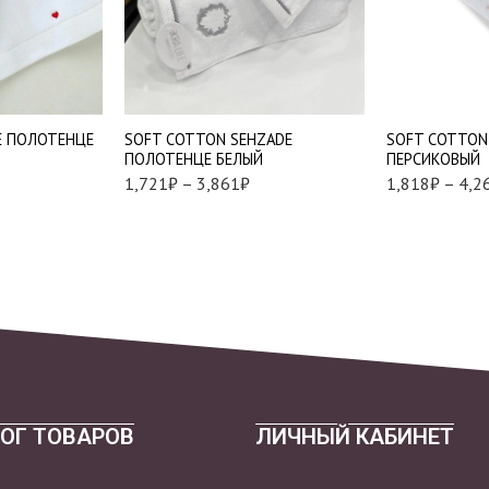
50*100 см. - 1 шт.
50*100 см. - 1 ш
85*150 см. - 1 шт.
75*150 см. - 1 ш
E ПОЛОТЕНЦЕ
SOFT СOTTON SEHZADE
SOFT СOTTON
ПОЛОТЕНЦЕ БЕЛЫЙ
ПЕРСИКОВЫЙ
1,721
₽
–
3,861
₽
1,818
₽
–
4,2
ОГ ТОВАРОВ
ЛИЧНЫЙ КАБИНЕТ