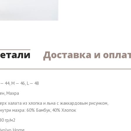
етали
Доставка и опла
 — 44, M — 46, L — 48
ен, Махра
ерх халата из хлопка и льна с жаккардовым рисунком,
нутри махра: 60% Бамбук, 40% Хлопок
80 гр/м2
ivolyo Home