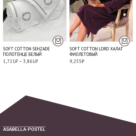
S
M
L
50*100 см. - 1 шт.
XL
85*150 см. - 1 шт.
2XL
SOFT СOTTON SEHZADE
SOFT СOTTON LORD ХАЛАТ
ПОЛОТЕНЦЕ БЕЛЫЙ
ФИОЛЕТОВЫЙ
1,721
₽
–
3,861
₽
9,255
₽
ASABELLA-POSTEL