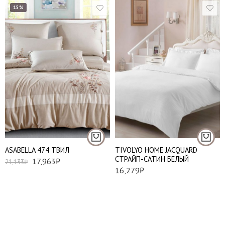
15%
Евро стандарт
Евро
АSABELLA 474 ТВИЛ
TIVOLYO HOME JACQUARD
СТРАЙП-САТИН БЕЛЫЙ
17,963
₽
21,133
₽
16,279
₽