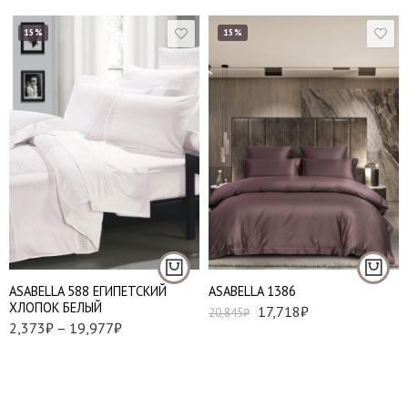
15%
15%
Евро
Наволочки 50х70 см
- 2 шт
Наволочки 70х70 см
Евро
- 2 шт
АSABELLA 588 ЕГИПЕТСКИЙ
АSABELLA 1386
ХЛОПОК БЕЛЫЙ
17,718
₽
20,845
₽
2,373
₽
–
19,977
₽