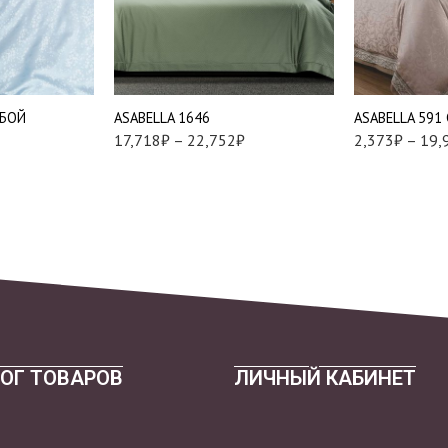
Наволочки 50х7
2 шт
Евро
Наволочки 70х7
-
Семейный
2 шт
-
УБОЙ
АSABELLA 1646
АSABELLA 591
17,718
₽
–
22,752
₽
2,373
₽
–
19,
ОГ ТОВАРОВ
ЛИЧНЫЙ КАБИНЕТ