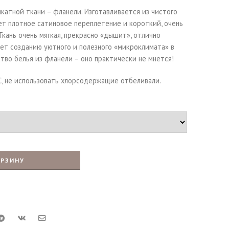
катной ткани – фланели. Изготавливается из чистого
ет плотное сатиновое переплетение и короткий, очень
Ткань очень мягкая, прекрасно «дышит», отлично
ует созданию уютного и полезного «микроклимата» в
ство белья из фланели – оно практически не мнется!
С, не использовать хлорсодержащие отбеливали.
ОРЗИНУ