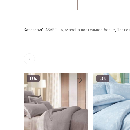
Категорий:
ASABELLA
,
Asabella постельное белье
,
Постел
15%
15%
1,5
1,5