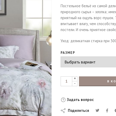
Постельное бельё из самой дели
природного сырья – хлопка; име
приятный на ощупь ворс-пушок. 
впитывает влагу, чем способств
постели. И очень приятное свой
Уход: деликатная стирка при 30
РАЗМЕР
+
В К
-
Задать вопрос
Поделиться