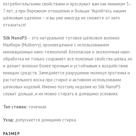
потребительскими свойствами и прослужит вам как минимум 5–
7 лет, а при бережном отношении и больше. Укройтесь нашим
шёлковым одеялом – и вы уже никогда не сможете от него
отказаться!
Silk NanoPS
– это натуральное тутовое шёлковое волокно
Малбери (Мulberry), произведённое с использованием
инновационных нано-технологий. Безопасная и экологичная нано-
обработка не только сохраняет все полезные свойства шёлка, но
и делает волокно более прочным и устойчивым к воздействию
моющих средств. Замедляется разрушение молекул протеина и
растительного воска при стирке и активном использовании
шёлковых изделий. Именно поэтому изделия из Silk NanoPS
служат дольше, и их можно стирать в домашних условиях.
Тип стежки:
точечная.
Уход:
допускается домашняя стирка.
РАЗМЕР