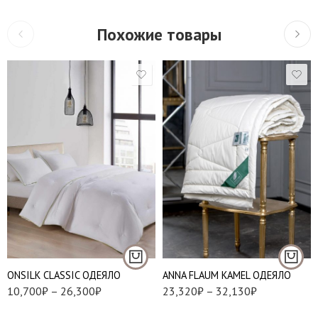
Похожие товары
1,5 (140*205 см.)
Облегченное-160 г/
1,5 (150*200 см.)
м
Двухспальный
Средние-300 г/м
(172*205 см.)
Теплые-340 г/м
Евро (200*220 см.)
ONSILK CLASSIC ОДЕЯЛО
ANNA FLAUM KAMEL ОДЕЯЛО
1,5 (140*205)
10,700
₽
–
26,300
₽
23,320
₽
–
32,130
₽
1,5 (150*210)