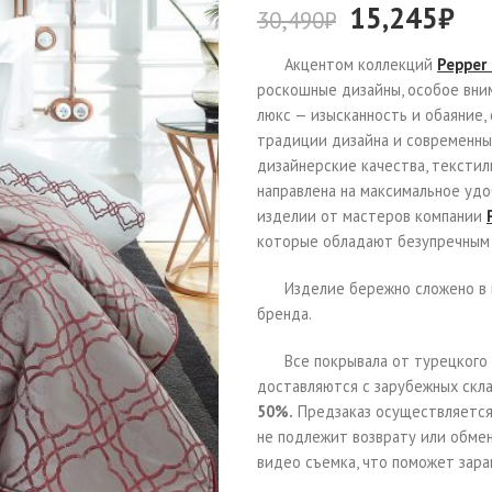
15,245
₽
30,490
₽
Акцентом коллекций
Pepper
роскошные дизайны, особое вни
люкс — изысканность и обаяние
традиции дизайна и современные
дизайнерские качества, тексти
направлена на максимальное удо
изделии от мастеров компании
которые обладают безупречным
Изделие бережно сложено в 
бренда.
Все покрывала от турецког
доставляются с зарубежных скл
50%.
Предзаказ осуществляется 
не подлежит возврату или обмен
видео съемка, что поможет зара