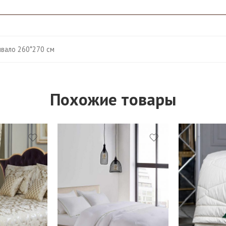
вало 260*270 см
Похожие товары
Облегченное-160 г/м
1,5 (140*205 
0
Средние-300 г/м
1,5 (150*200 