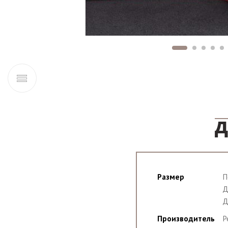
Д
Размер
П
Д
Д
Производитель
P