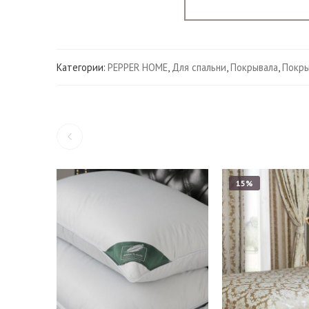
Категории:
PEPPER HOME
,
Для спальни
,
Покрывала
,
Покры
15%
Подушки 50*70 см.
Евро (240*260 см.)
Подушки 70*70 см.
Евро Макси (260*26