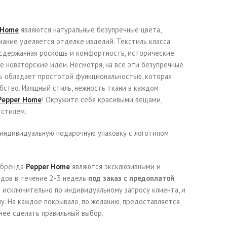
 Home
являются натуральные безупречные цвета,
мание уделяется отделке изделий. Текстиль класса
, сдержанная роскошь и комфортность, исторические
 новаторские идеи. Несмотря, на все эти безупречные
ль обладает простотой функциональностью, которая
бство. Изящный стиль, нежность ткани в каждом
Pepper Home
! Окружите себя красивыми вещами,
 стилем.
индивидуальную подарочную упаковку с логотипом
о бренда
Pepper Home
являются эксклюзивными и
адов в течение 2-3 недель
под заказ с предоплатой
исключительно по индивидуальному запросу клиента, и
у. На каждое покрывало, по желанию, предоставляется
нее сделать правильный выбор.