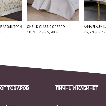
Теплые-340 г/м
Двухспаль
(172*205 с
Евро (200*220
1,5 (140*205)
РЫВАЛО/ШТОРЫ
ONSILK CLASSIC ОДЕЯЛО
ANNA FLAUM 
1,5 (150*210)
₽
10,700
₽
–
26,300
₽
23,320
₽
–
32
Двуспальный
(172*205)
Евро (200*220)
ОГ ТОВАРОВ
ЛИЧНЫЙ КАБИНЕТ