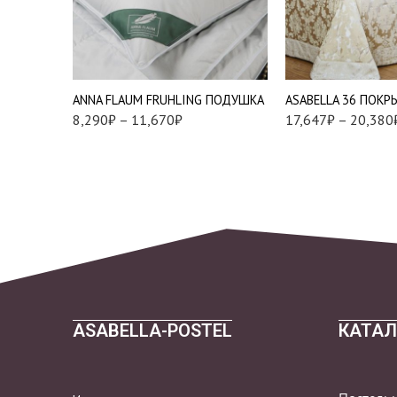
см.)
Шторы 270*275 см
Средняя
(узор)
Упругая
ANNA FLAUM FRUHLING ПОДУШКА
ASABELLA 36 ПОК
8,290
₽
–
11,670
₽
17,647
₽
–
20,380
ASABELLA-POSTEL
КАТАЛ