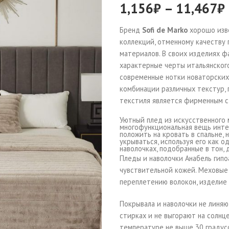
1,156
₽
–
11,467
₽
Бренд
Sofi de Marko
хорошо изве
коллекций, отменному качеству
материалов. В своих изделиях ф
характерные черты итальянског
современные нотки новаторских
комбинации различных текстур, 
текстиля является фирменным с
Уютный плед из искусственного 
многофункциональная вещь интер
положить на кровать в спальне, 
укрываться, используя его как о
наволочках, подобранные в тон, 
Пледы и наволочки Анабель гипо
чувствительной кожей. Меховые 
переплетению волокон, изделие 
Покрывала и наволочки не линяю
стирках и не выгорают на солн
температуре не выше 30 градус