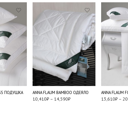
1,5 (150*200 
Евро (200*200
1,5 (150*200 см.)
Евро (200*220
Евро (200*220 см.)
Евро Макси (2
см.)
ESS ПОДУШКА
ANNA FLAUM BAMBOO ОДЕЯЛО
ANNA FLAUM F
10,410
₽
–
14,590
₽
13,610
₽
–
20