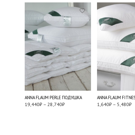
Подушки 50*70 см.
40*40 см
Подушки 70*70 см.
45*45 см
60*60 см
50*70 см
Мягкая
50*90 см
Упругая
ANNA FLAUM PERLE ПОДУШКА
ANNA FLAUM FITN
70*70 см
19,440
₽
–
28,740
₽
1,640
₽
–
5,480
₽