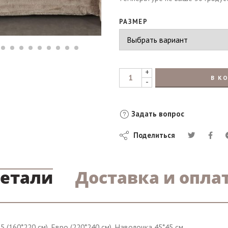
РАЗМЕР
+
В К
-
Задать вопрос
Поделиться
етали
Доставка и опла
,5 (160*220 см), Евро (220*240 см), Наволочка 45*45 см