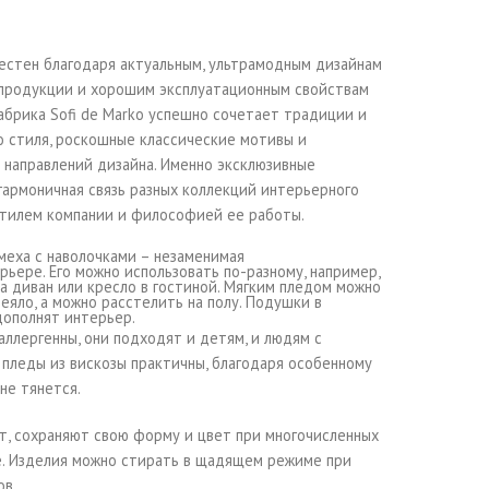
стен благодаря актуальным, ультрамодным дизайнам
 продукции и хорошим эксплуатационным свойствам
абрика Sofi de Marko успешно сочетает традиции и
о стиля, роскошные классические мотивы и
 направлений дизайна. Именно эксклюзивные
гармоничная связь разных коллекций интерьерного
тилем компании и философией ее работы.
меха с наволочками – незаменимая
ьере. Его можно использовать по-разному, например,
на диван или кресло в гостиной. Мягким пледом можно
деяло, а можно расстелить на полу. Подушки в
дополнят интерьер.
аллергенны, они подходят и детям, и людям с
пледы из вискозы практичны, благодаря особенному
не тянется.
т, сохраняют свою форму и цвет при многочисленных
це. Изделия можно стирать в щадящем режиме при
ов.