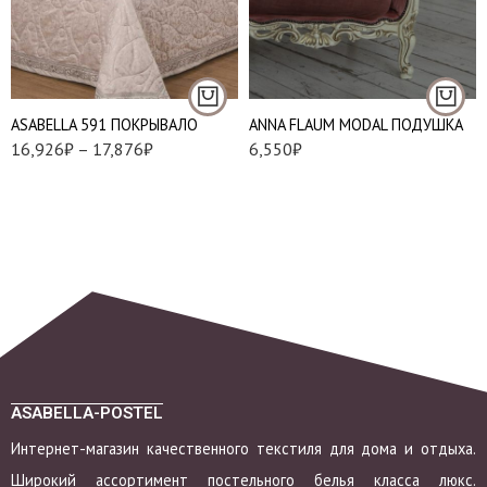
Евро (240*260 см.)
Евро Макси (270*270
см.)
Подушки 50*70 см.
ASABELLA 591 ПОКРЫВАЛО
ANNA FLAUM MODAL ПОДУШКА
16,926
₽
–
17,876
₽
6,550
₽
ASABELLA-POSTEL
Интернет-магазин качественного текстиля для дома и отдыха.
Широкий ассортимент постельного белья класса люкс.