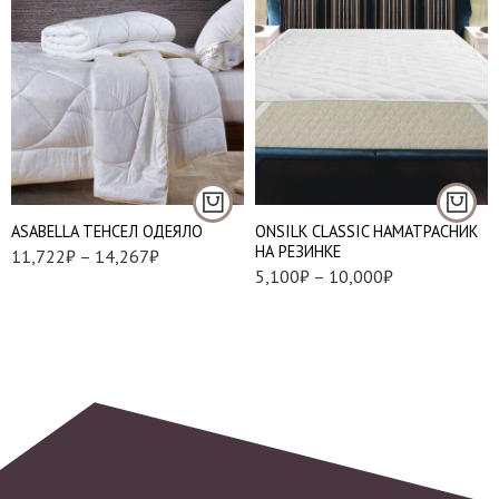
90*200 см
140*200 см
145*205 см
160*200 см
160*220 см
180*200 см
200*220 см
200*200 см
АSABELLA ТЕНСЕЛ ОДЕЯЛО
ONSILK CLASSIC НАМАТРАСНИК
НА РЕЗИНКЕ
11,722
₽
–
14,267
₽
5,100
₽
–
10,000
₽