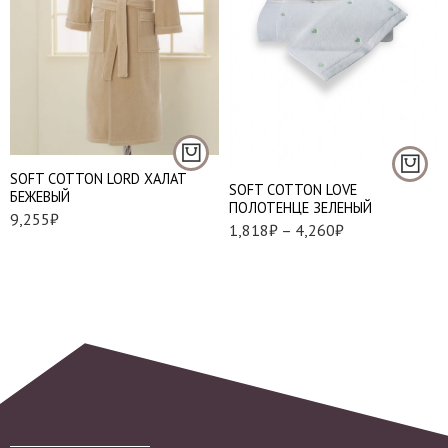
S
M
L
50*100 см. - 1 шт.
XL
75*150 см. - 1 шт.
2XL
SOFT СOTTON LORD ХАЛАТ
SOFT СOTTON LOVE
БЕЖЕВЫЙ
ПОЛОТЕНЦЕ ЗЕЛЕНЫЙ
9,255
₽
1,818
₽
–
4,260
₽