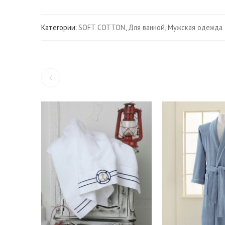
Категории:
SOFT COTTON
,
Для ванной
,
Мужская одежда 
S
M
L
50*100 см. - 1шт.