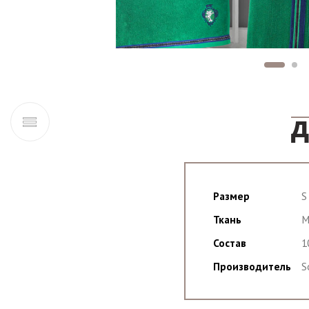
Д
Размер
S
Ткань
М
Состав
1
Производитель
S