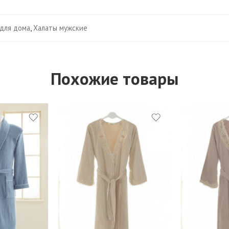
для дома
,
Халаты мужские
Похожие товары
S
S
M
M
L
L