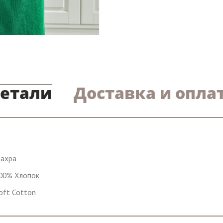
етали
Доставка и опла
ахра
00% Хлопок
oft Cotton