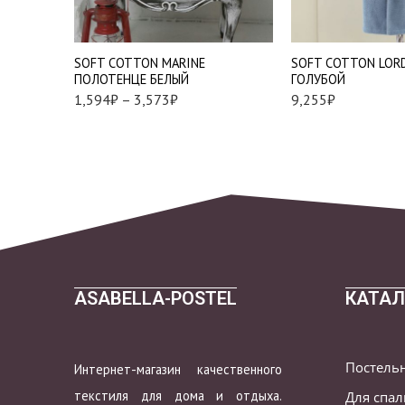
XL
85*150 см. - 1 шт.
2XL
SOFT СOTTON MARINE
SOFT СOTTON LOR
ПОЛОТЕНЦЕ БЕЛЫЙ
ГОЛУБОЙ
1,594
₽
–
3,573
₽
9,255
₽
ASABELLA-POSTEL
КАТАЛ
Постель
Интернет-магазин качественного
текстиля для дома и отдыха.
Для спа