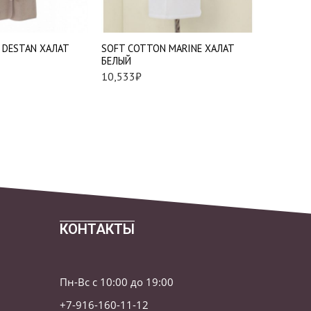
XL
85*150 см.
2XL
 DESTAN ХАЛАТ
SOFT СOTTON MARINE ХАЛАТ
SOFT СO
БЕЛЫЙ
ПОЛОТЕН
10,533
₽
1,721
₽
КОНТАКТЫ
Пн-Вс с 10:00 до 19:00
+7-916-160-11-12